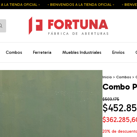
IENDA OFICIAL -
- BIENVENIDOS A LA TIENDA OFICIAL -
- BIENVENIDOS 
Combos
Ferreteria
Muebles Industriales
Envíos
Inicio
>
Combos
>
Combo P
$503.175
$452.85
$362.285,
20% de descuent