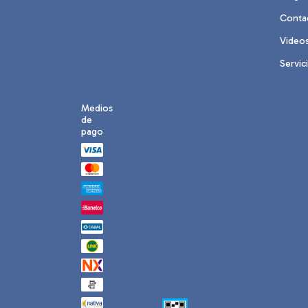
Conta
Video
Servic
Medios
de
pago