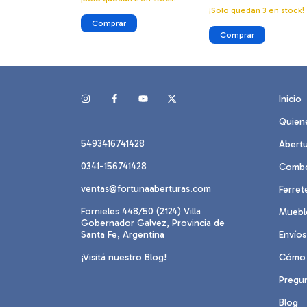
¡Solo quedan
3
en stock!
Comprar
Inicio
Quien
5493416741428
Abertu
0341-156741428
Comb
ventas@fortunaaberturas.com
Ferret
Fornieles 448/50 (2124) Villa
Mueble
Gobernador Galvez, Provincia de
Santa Fe, Argentina
Envíos
¡Visitá nuestro Blog!
Cómo 
Pregu
Blog