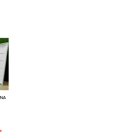
UNA
to