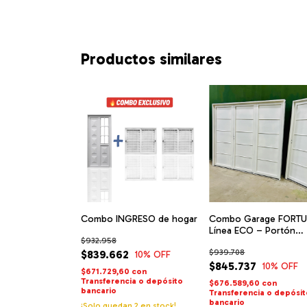
Productos similares
Combo INGRESO de hogar
Combo Garage FORT
Línea ECO – Portón
$932.958
2,40x2,05 m + Puerta
$939.708
$839.662
0,80x2,05 m
10
% OFF
$845.737
10
% OFF
$671.729,60
con
Transferencia o depósito
$676.589,60
con
bancario
Transferencia o depósi
bancario
¡Solo quedan
2
en stock!