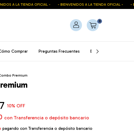
A LA TIENDA OFICIAL -
- BIENVENIDOS A LA TIENDA OFICIAL -
- BIENVE
0
Cómo Comprar
Preguntas Frecuentes
Blog
Contacto
Combo Premium
remium
7
10
% OFF
60
con
Transferencia o depósito bancario
o
pagando con Transferencia o depósito bancario