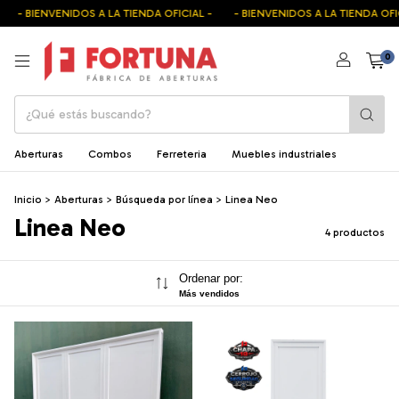
BIENVENIDOS A LA TIENDA OFICIAL -
- BIENVENIDOS A LA TIENDA OFICIAL -
0
Aberturas
Combos
Ferreteria
Muebles industriales
Inicio
>
Aberturas
>
Búsqueda por línea
>
Linea Neo
Linea Neo
4 productos
Ordenar por:
Más vendidos