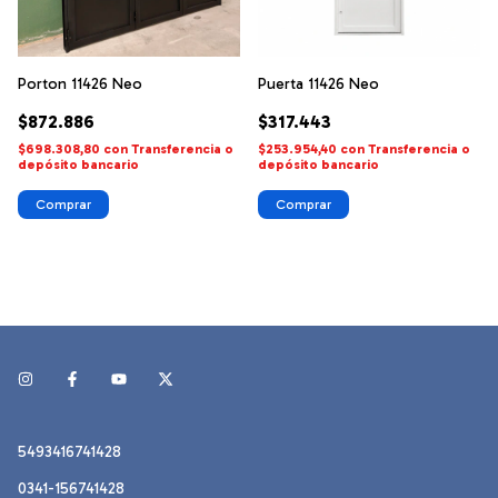
Porton 11426 Neo
Puerta 11426 Neo
$872.886
$317.443
$698.308,80
con
Transferencia o
$253.954,40
con
Transferencia o
depósito bancario
depósito bancario
Comprar
Comprar
5493416741428
0341-156741428