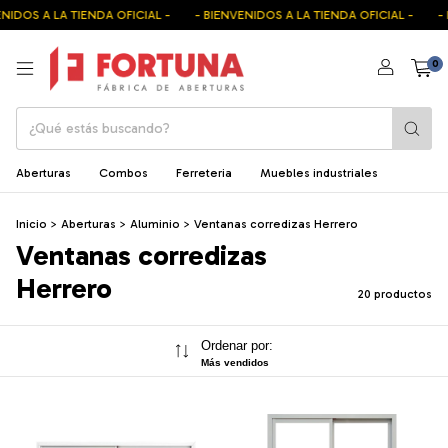
DOS A LA TIENDA OFICIAL -
- BIENVENIDOS A LA TIENDA OFICIAL -
- BI
0
Aberturas
Combos
Ferreteria
Muebles industriales
Inicio
>
Aberturas
>
Aluminio
>
Ventanas corredizas Herrero
Ventanas corredizas
Herrero
20 productos
Ordenar por:
Más vendidos