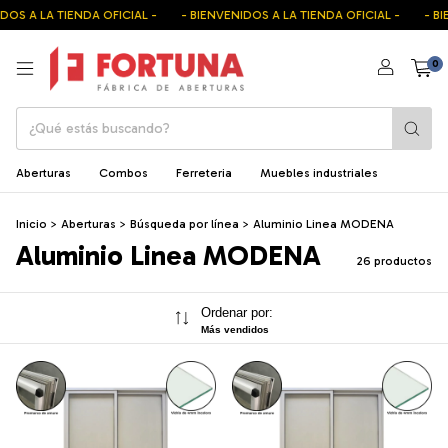
 A LA TIENDA OFICIAL -
- BIENVENIDOS A LA TIENDA OFICIAL -
- BIEN
0
Aberturas
Combos
Ferreteria
Muebles industriales
Inicio
>
Aberturas
>
Búsqueda por línea
>
Aluminio Linea MODENA
Aluminio Linea MODENA
26 productos
Ordenar por:
Más vendidos