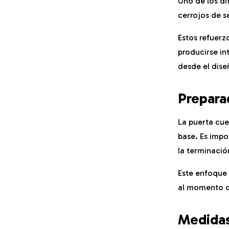
Uno de los di
cerrojos de s
Estos refuerz
producirse in
desde el dise
Prepara
La puerta cu
base. Es impo
la terminació
Este enfoque 
al momento de
Medidas