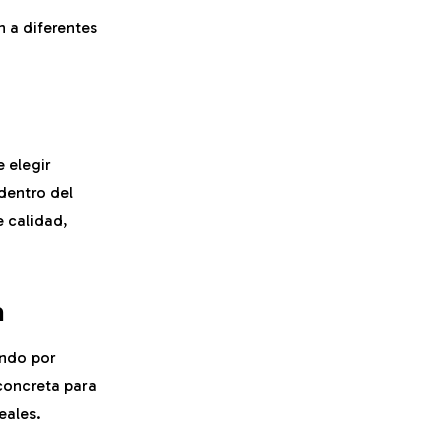
n a diferentes
e elegir
dentro del
e calidad,
a
ando por
concreta para
eales.