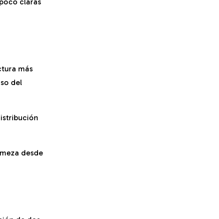
 poco claras
e
ctura más
so del
istribución
irmeza desde