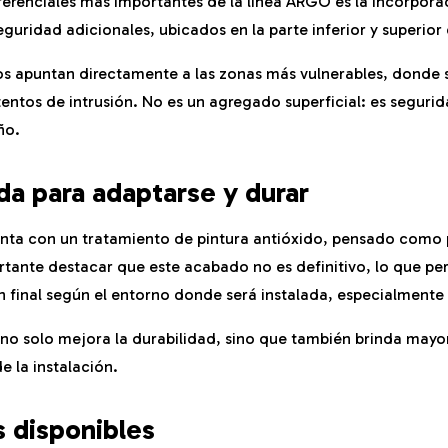
ferenciales más importantes de la línea ARGO es la incorpora
eguridad adicionales, ubicados en la parte inferior y superior 
os apuntan directamente a las zonas más vulnerables, donde 
tentos de intrusión. No es un agregado superficial: es segur
ño.
da para adaptarse y durar
enta con un tratamiento de pintura antióxido, pensado como
rtante destacar que este acabado no es definitivo, lo que per
n final según el entorno donde será instalada, especialmente 
no solo mejora la durabilidad, sino que también brinda mayor
 la instalación.
 disponibles