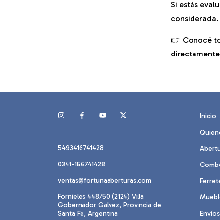
Si estás eval
considerada.
👉 Conocé tod
directamente
Inicio
Quien
5493416741428
Abertu
0341-156741428
Comb
ventas@fortunaaberturas.com
Ferret
Fornieles 448/50 (2124) Villa
Mueble
Gobernador Galvez, Provincia de
Santa Fe, Argentina
Envíos