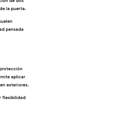
ción de dos
de la puerta.
suelen
idad pensada
 protección
mite aplicar
en exteriores.
 flexibilidad