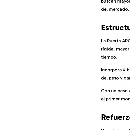
buscan mayor 
del mercado.
Estruct
La Puerta ARG
rígida, mayor
tiempo.
Incorpora 4 b
del peso y ga
Con un peso a
el primer mo
Refuerz